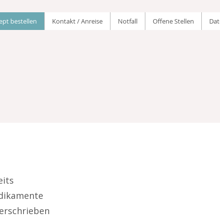
ept bestellen
Kontakt / Anreise
Notfall
Offene Stellen
Dat
eits
edikamente
verschrieben