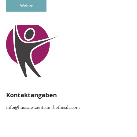
n
Weiter
.
Kontaktangaben
info@hausarztzentrum-bethesda.com