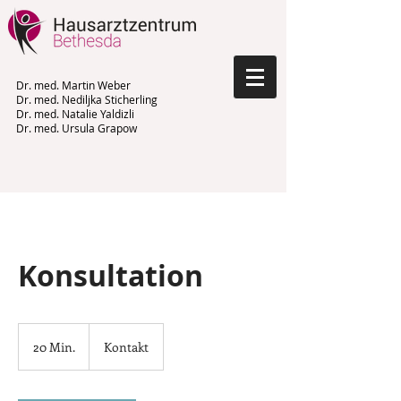
Dr. med. Martin Weber
Dr. med. Nediljka Sticherling
Dr. med. Natalie Yaldizli
Dr. med. Ursula Grapow
Konsultation
Kontakt
20 Min.
2
Kontakt
0
M
i